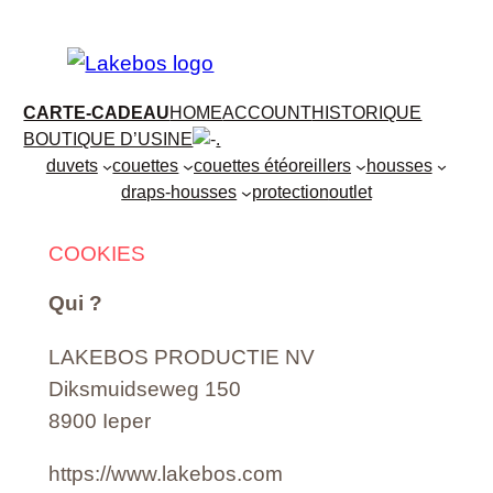
Aller
au
contenu
CARTE-CADEAU
HOME
ACCOUNT
HISTORIQUE
BOUTIQUE D’USINE
.
duvets
couettes
couettes été
oreillers
housses
draps-housses
protection
outlet
COOKIES
Qui ?
LAKEBOS PRODUCTIE NV
Diksmuidseweg 150
8900 Ieper
https://www.lakebos.com